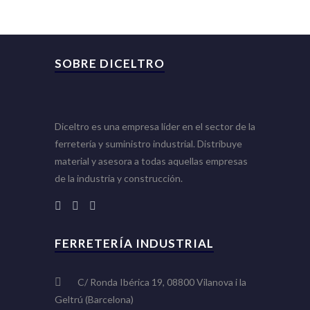
SOBRE DICELTRO
Diceltro es una empresa líder en el sector de la
ferretería y suministro industrial. Distribuye
material y asesora a todas aquellas empresas
de la industria y construcción.
FERRETERÍA INDUSTRIAL
C/ Ronda Ibérica 19, 08800 Vilanova i la
Geltrú (Barcelona)