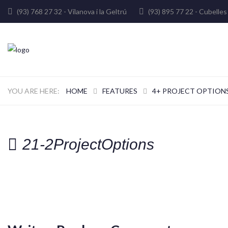
(93) 768 27 32 - Vilanova i la Geltrú
(93) 895 77 22 - Cube
HOME
FEATURES
4+ PROJECT OPTION
21-2ProjectOptions