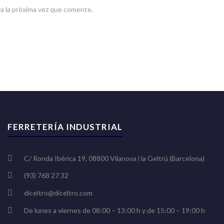
a la próxima vez que comente.
FERRETERÍA INDUSTRIAL
C/ Ronda Ibérica 19, 08800 Vilanova i la Geltrú (Barcelona)
(93) 768 27 32
diceltro@diceltro.com
De lunes a viernes de 08:00 – 13:00 h y de 15:00 – 19:00 h