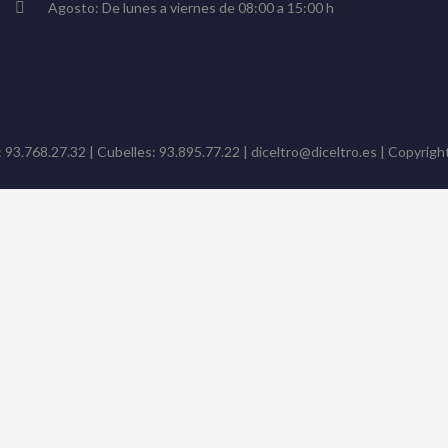
Agosto: De lunes a viernes de 08:00 a 15:00 h
: 93.768.27.32 | Cubelles: 93.895.77.22 | diceltro@diceltro.es | Copyright