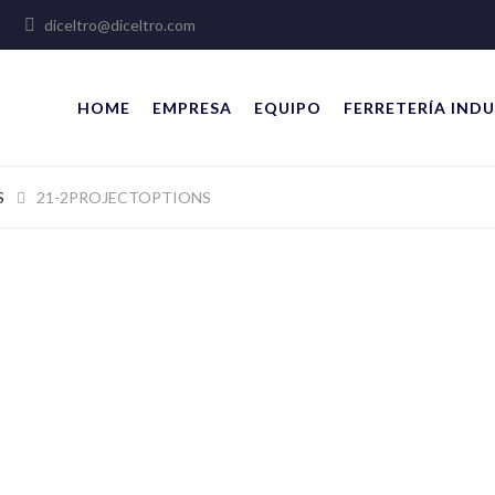
lles
diceltro@diceltro.com
HOME
EMPRESA
EQUIPO
FERRETERÍA INDU
S
21-2PROJECTOPTIONS