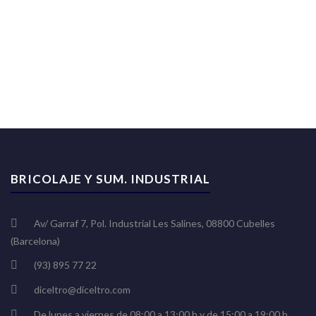
BRICOLAJE Y SUM. INDUSTRIAL
Av/ Garraf 7, Pol. Industrial Les Salines, 08800 Cubelles
(Barcelona)
(93) 895 77 22
diceltro@diceltro.com
De lunes a viernes de 08:00 a 13:00 h y de 15:00 a 19:00 h